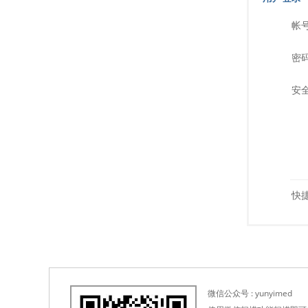
帐号
密码
安全
快捷
微信公众号 : yunyimed