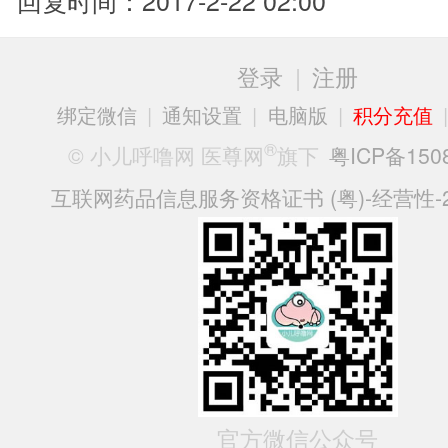
登录
|
注册
绑定微信
|
通知设置
|
电脑版
|
积分充值
®
© 小儿呼噜网 医尊网
旗下
粤ICP备150
互联网药品信息服务资格证书 (粤)-经营性-20
官方微信公众号